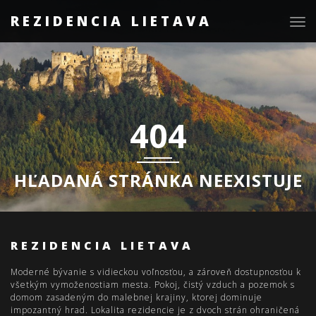
REZIDENCIA LIETAVA
Togg
navig
404
HĽADANÁ STRÁNKA NEEXISTUJE
REZIDENCIA LIETAVA
Moderné bývanie s vidieckou voľnosťou, a zároveň dostupnosťou k
všetkým vymoženostiam mesta. Pokoj, čistý vzduch a pozemok s
domom zasadeným do malebnej krajiny, ktorej dominuje
impozantný hrad. Lokalita rezidencie je z dvoch strán ohraničená