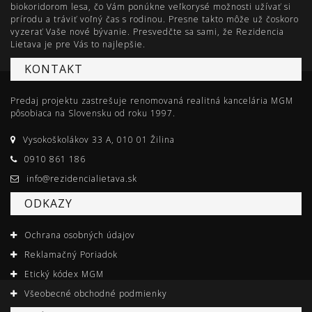
biokoridorom lesa, čo Vám ponúkne veľkorysé možnosti užívať si
prírodu a tráviť voľný čas s rodinou. Presne takto môže už čoskoro
vyzerať Vaše nové bývanie. Presvedčte sa sami, že Rezidencia
Lietava je pre Vás to najlepšie.
KONTAKT
Predaj projektu zastrešuje renomovaná realitná kancelária MGM
pôsobiaca na Slovensku od roku 1997.
Vysokoškolákov 33 A, 010 01 Žilina
0910 861 186
info@rezidencialietava.sk
ODKAZY
Ochrana osobných údajov
Reklamačný Poriadok
Etický kódex MGM
Všeobecné obchodné podmienky