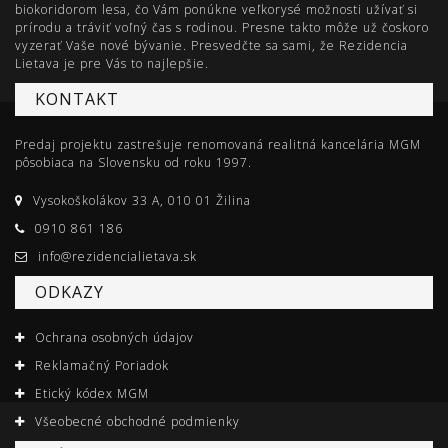
biokoridorom lesa, čo Vám ponúkne veľkorysé možnosti užívať si
prírodu a tráviť voľný čas s rodinou. Presne takto môže už čoskoro
vyzerať Vaše nové bývanie. Presvedčte sa sami, že Rezidencia
Lietava je pre Vás to najlepšie.
KONTAKT
Predaj projektu zastrešuje renomovaná realitná kancelária MGM
pôsobiaca na Slovensku od roku 1997.
Vysokoškolákov 33 A, 010 01 Žilina
0910 861 186
info@rezidencialietava.sk
ODKAZY
Ochrana osobných údajov
Reklamačný Poriadok
Etický kódex MGM
Všeobecné obchodné podmienky