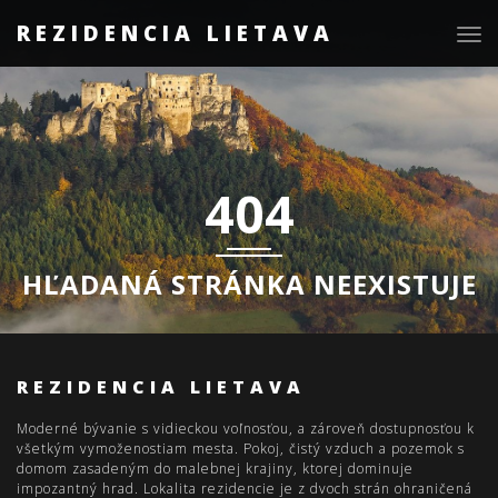
REZIDENCIA LIETAVA
Togg
navig
404
HĽADANÁ STRÁNKA NEEXISTUJE
REZIDENCIA LIETAVA
Moderné bývanie s vidieckou voľnosťou, a zároveň dostupnosťou k
všetkým vymoženostiam mesta. Pokoj, čistý vzduch a pozemok s
domom zasadeným do malebnej krajiny, ktorej dominuje
impozantný hrad. Lokalita rezidencie je z dvoch strán ohraničená