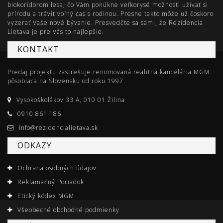
biokoridorom lesa, čo Vám ponúkne veľkorysé možnosti užívať si
prírodu a tráviť voľný čas s rodinou. Presne takto môže už čoskoro
vyzerať Vaše nové bývanie. Presvedčte sa sami, že Rezidencia
Lietava je pre Vás to najlepšie.
KONTAKT
Predaj projektu zastrešuje renomovaná realitná kancelária MGM
pôsobiaca na Slovensku od roku 1997.
Vysokoškolákov 33 A, 010 01 Žilina
0910 861 186
info@rezidencialietava.sk
ODKAZY
Ochrana osobných údajov
Reklamačný Poriadok
Etický kódex MGM
Všeobecné obchodné podmienky