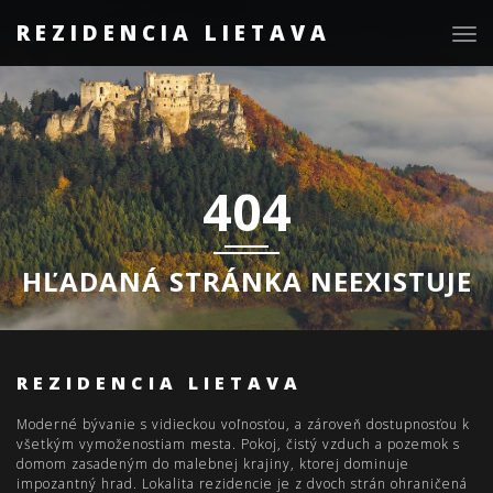
REZIDENCIA LIETAVA
Togg
navig
404
HĽADANÁ STRÁNKA NEEXISTUJE
REZIDENCIA LIETAVA
Moderné bývanie s vidieckou voľnosťou, a zároveň dostupnosťou k
všetkým vymoženostiam mesta. Pokoj, čistý vzduch a pozemok s
domom zasadeným do malebnej krajiny, ktorej dominuje
impozantný hrad. Lokalita rezidencie je z dvoch strán ohraničená