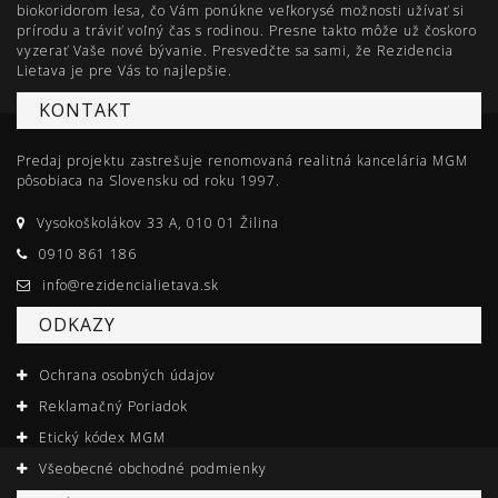
biokoridorom lesa, čo Vám ponúkne veľkorysé možnosti užívať si
prírodu a tráviť voľný čas s rodinou. Presne takto môže už čoskoro
vyzerať Vaše nové bývanie. Presvedčte sa sami, že Rezidencia
Lietava je pre Vás to najlepšie.
KONTAKT
Predaj projektu zastrešuje renomovaná realitná kancelária MGM
pôsobiaca na Slovensku od roku 1997.
Vysokoškolákov 33 A, 010 01 Žilina
0910 861 186
info@rezidencialietava.sk
ODKAZY
Ochrana osobných údajov
Reklamačný Poriadok
Etický kódex MGM
Všeobecné obchodné podmienky