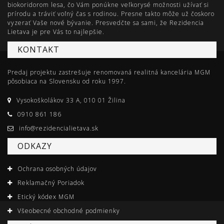
biokoridorom lesa, čo Vám ponúkne veľkorysé možnosti užívať si
prírodu a tráviť voľný čas s rodinou. Presne takto môže už čoskoro
vyzerať Vaše nové bývanie. Presvedčte sa sami, že Rezidencia
Lietava je pre Vás to najlepšie.
KONTAKT
Predaj projektu zastrešuje renomovaná realitná kancelária MGM
pôsobiaca na Slovensku od roku 1997.
Vysokoškolákov 33 A, 010 01 Žilina
0910 861 186
info@rezidencialietava.sk
ODKAZY
Ochrana osobných údajov
Reklamačný Poriadok
Etický kódex MGM
Všeobecné obchodné podmienky