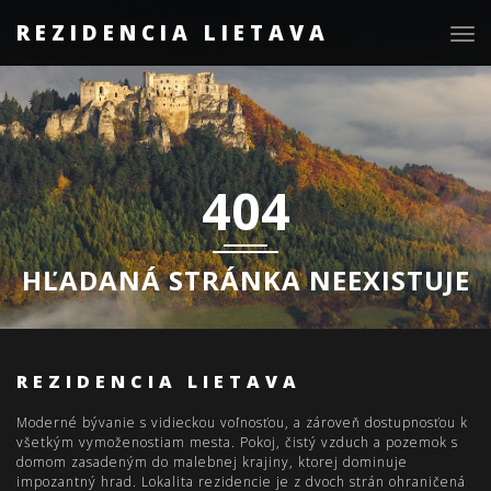
REZIDENCIA LIETAVA
Togg
navig
404
HĽADANÁ STRÁNKA NEEXISTUJE
REZIDENCIA LIETAVA
Moderné bývanie s vidieckou voľnosťou, a zároveň dostupnosťou k
všetkým vymoženostiam mesta. Pokoj, čistý vzduch a pozemok s
domom zasadeným do malebnej krajiny, ktorej dominuje
impozantný hrad. Lokalita rezidencie je z dvoch strán ohraničená