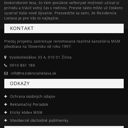
biokoridorom lesa, čo Vám ponúkne veľkorysé možnosti užívať si
prírodu a tráviť voľný čas s rodinou. Presne takto môže už čoskoro
vyzerať Vaše nové bývanie. Presvedčte sa sami, že Rezidencia
Lietava je pre Vás to najlepšie.
KONTAKT
Predaj projektu zastrešuje renomovaná realitná kancelária MGM
pôsobiaca na Slovensku od roku 1997.
Vysokoškolákov 33 A, 010 01 Žilina
0910 861 186
info@rezidencialietava.sk
ODKAZY
Ochrana osobných údajov
Reklamačný Poriadok
Etický kódex MGM
Všeobecné obchodné podmienky