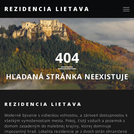
REZIDENCIA LIETAVA
Togg
navig
404
HĽADANÁ STRÁNKA NEEXISTUJE
REZIDENCIA LIETAVA
Moderné bývanie s vidieckou voľnosťou, a zároveň dostupnosťou k
všetkým vymoženostiam mesta. Pokoj, čistý vzduch a pozemok s
domom zasadeným do malebnej krajiny, ktorej dominuje
impozantný hrad. Lokalita rezidencie je z dvoch strán ohraničená