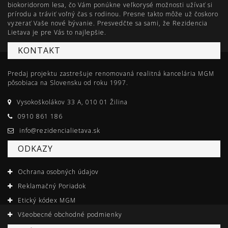
biokoridorom lesa, čo Vám ponúkne veľkorysé možnosti užívať si
prírodu a tráviť voľný čas s rodinou. Presne takto môže už čoskoro
vyzerať Vaše nové bývanie. Presvedčte sa sami, že Rezidencia
Lietava je pre Vás to najlepšie.
KONTAKT
Predaj projektu zastrešuje renomovaná realitná kancelária MGM
pôsobiaca na Slovensku od roku 1997.
Vysokoškolákov 33 A, 010 01 Žilina
0910 861 186
info@rezidencialietava.sk
ODKAZY
Ochrana osobných údajov
Reklamačný Poriadok
Etický kódex MGM
Všeobecné obchodné podmienky