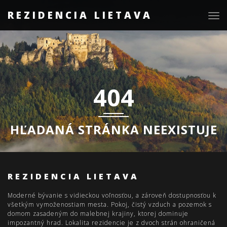
REZIDENCIA LIETAVA
Togg
navig
404
HĽADANÁ STRÁNKA NEEXISTUJE
REZIDENCIA LIETAVA
Moderné bývanie s vidieckou voľnosťou, a zároveň dostupnosťou k
všetkým vymoženostiam mesta. Pokoj, čistý vzduch a pozemok s
domom zasadeným do malebnej krajiny, ktorej dominuje
impozantný hrad. Lokalita rezidencie je z dvoch strán ohraničená