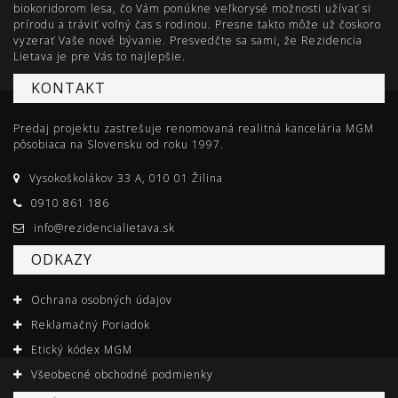
biokoridorom lesa, čo Vám ponúkne veľkorysé možnosti užívať si
prírodu a tráviť voľný čas s rodinou. Presne takto môže už čoskoro
vyzerať Vaše nové bývanie. Presvedčte sa sami, že Rezidencia
Lietava je pre Vás to najlepšie.
KONTAKT
Predaj projektu zastrešuje renomovaná realitná kancelária MGM
pôsobiaca na Slovensku od roku 1997.
Vysokoškolákov 33 A, 010 01 Žilina
0910 861 186
info@rezidencialietava.sk
ODKAZY
Ochrana osobných údajov
Reklamačný Poriadok
Etický kódex MGM
Všeobecné obchodné podmienky