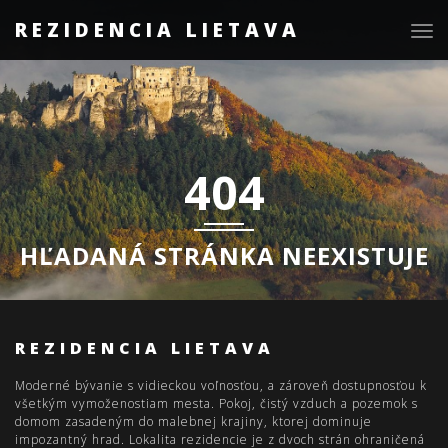
REZIDENCIA LIETAVA
Togg
navig
404
HĽADANÁ STRÁNKA NEEXISTUJE
REZIDENCIA LIETAVA
Moderné bývanie s vidieckou voľnosťou, a zároveň dostupnosťou k
všetkým vymoženostiam mesta. Pokoj, čistý vzduch a pozemok s
domom zasadeným do malebnej krajiny, ktorej dominuje
impozantný hrad. Lokalita rezidencie je z dvoch strán ohraničená