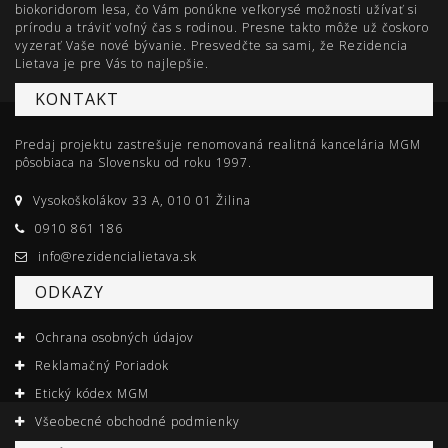
biokoridorom lesa, čo Vám ponúkne veľkorysé možnosti užívať si
prírodu a tráviť voľný čas s rodinou. Presne takto môže už čoskoro
vyzerať Vaše nové bývanie. Presvedčte sa sami, že Rezidencia
Lietava je pre Vás to najlepšie.
KONTAKT
Predaj projektu zastrešuje renomovaná realitná kancelária MGM
pôsobiaca na Slovensku od roku 1997.
Vysokoškolákov 33 A, 010 01 Žilina
0910 861 186
info@rezidencialietava.sk
ODKAZY
Ochrana osobných údajov
Reklamačný Poriadok
Etický kódex MGM
Všeobecné obchodné podmienky