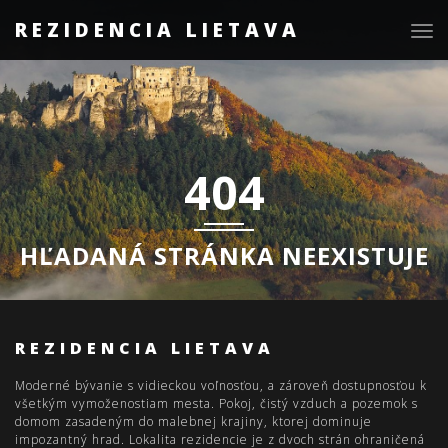
REZIDENCIA LIETAVA
Togg
navig
404
HĽADANÁ STRÁNKA NEEXISTUJE
REZIDENCIA LIETAVA
Moderné bývanie s vidieckou voľnosťou, a zároveň dostupnosťou k
všetkým vymoženostiam mesta. Pokoj, čistý vzduch a pozemok s
domom zasadeným do malebnej krajiny, ktorej dominuje
impozantný hrad. Lokalita rezidencie je z dvoch strán ohraničená