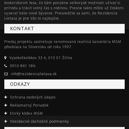
biokoridorom lesa, čo Vám ponúkne veľkorysé možnosti užívať si
prírodu a tráviť voľný čas s rodinou. Presne takto môže už čoskoro
vyzerať Vaše nové bývanie. Presvedčte sa sami, že Rezidencia
Lietava je pre Vás to najlepšie.
KONTAKT
Predaj projektu zastrešuje renomovaná realitná kancelária MGM
pôsobiaca na Slovensku od roku 1997.
Vysokoškolákov 33 A, 010 01 Žilina
0910 861 186
info@rezidencialietava.sk
ODKAZY
Ochrana osobných údajov
Reklamačný Poriadok
Etický kódex MGM
Všeobecné obchodné podmienky