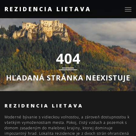
REZIDENCIA LIETAVA
Togg
navig
404
HĽADANÁ STRÁNKA NEEXISTUJE
REZIDENCIA LIETAVA
Moderné bývanie s vidieckou voľnosťou, a zároveň dostupnosťou k
všetkým vymoženostiam mesta. Pokoj, čistý vzduch a pozemok s
domom zasadeným do malebnej krajiny, ktorej dominuje
impozantný hrad. Lokalita rezidencie je z dvoch strán ohraničená