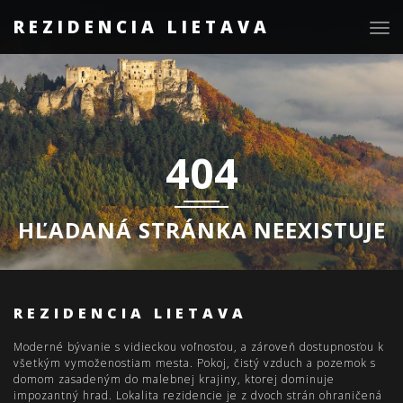
REZIDENCIA LIETAVA
Togg
navig
404
HĽADANÁ STRÁNKA NEEXISTUJE
REZIDENCIA LIETAVA
Moderné bývanie s vidieckou voľnosťou, a zároveň dostupnosťou k
všetkým vymoženostiam mesta. Pokoj, čistý vzduch a pozemok s
domom zasadeným do malebnej krajiny, ktorej dominuje
impozantný hrad. Lokalita rezidencie je z dvoch strán ohraničená