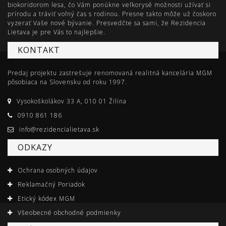
biokoridorom lesa, čo Vám ponúkne veľkorysé možnosti užívať si
prírodu a tráviť voľný čas s rodinou. Presne takto môže už čoskoro
vyzerať Vaše nové bývanie. Presvedčte sa sami, že Rezidencia
Lietava je pre Vás to najlepšie.
KONTAKT
Predaj projektu zastrešuje renomovaná realitná kancelária MGM
pôsobiaca na Slovensku od roku 1997.
Vysokoškolákov 33 A, 010 01 Žilina
0910 861 186
info@rezidencialietava.sk
ODKAZY
Ochrana osobných údajov
Reklamačný Poriadok
Etický kódex MGM
Všeobecné obchodné podmienky