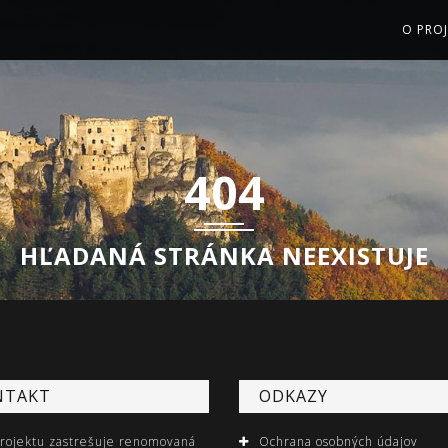
O PROJ
404
HĽADANÁ STRÁNKA NEEXISTUJE
NTAKT
ODKAZY
projektu zastrešuje renomovaná
Ochrana osobných údajov