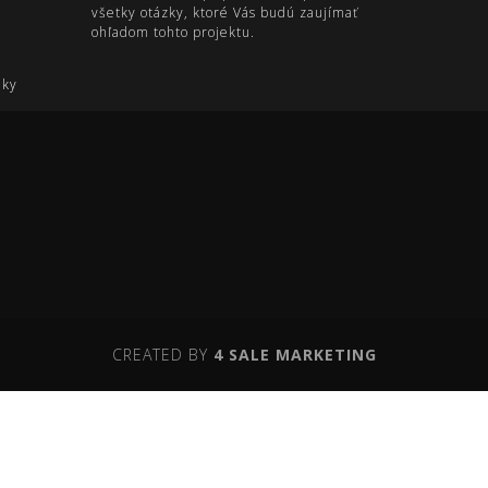
všetky otázky, ktoré Vás budú zaujímať
ohľadom tohto projektu.
nky
CREATED BY
4 SALE MARKETING