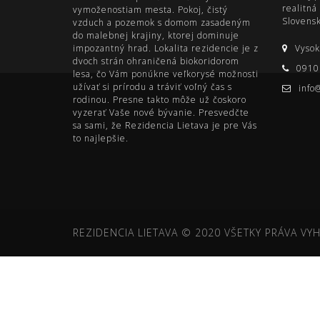
realitná
vymoženostiam mesta. Pokoj, čistý
Slovens
vzduch a pozemok s domom zasadeným
do malebnej krajiny, ktorej dominuje
impozantný hrad. Lokalita rezidencie je z
Vysok
dvoch strán ohraničená biokoridorom
0910
lesa, čo Vám ponúkne veľkorysé možnosti
užívať si prírodu a tráviť voľný čas s
info
rodinou. Presne takto môže už čoskoro
vyzerať Vaše nové bývanie. Presvedčte
sa sami, že Rezidencia Lietava je pre Vás
to najlepšie.
REZIDENCIA LIETAVA © 2020 VŠETKY PRÁVA VY