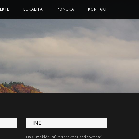
EKTE
LOKALITA
PONUKA
KONTAKT
INÉ
Naši makléri sú pripravení zodpovedať