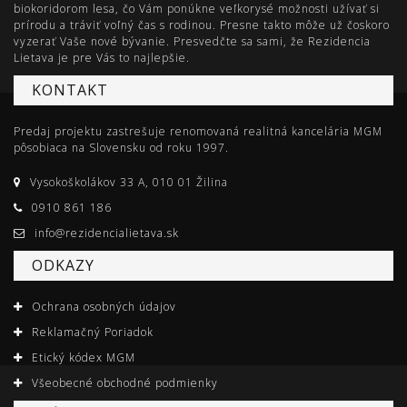
biokoridorom lesa, čo Vám ponúkne veľkorysé možnosti užívať si
prírodu a tráviť voľný čas s rodinou. Presne takto môže už čoskoro
vyzerať Vaše nové bývanie. Presvedčte sa sami, že Rezidencia
Lietava je pre Vás to najlepšie.
KONTAKT
Predaj projektu zastrešuje renomovaná realitná kancelária MGM
pôsobiaca na Slovensku od roku 1997.
Vysokoškolákov 33 A, 010 01 Žilina
0910 861 186
info@rezidencialietava.sk
ODKAZY
Ochrana osobných údajov
Reklamačný Poriadok
Etický kódex MGM
Všeobecné obchodné podmienky