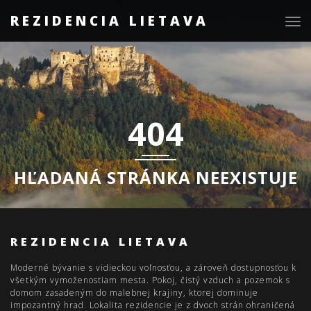
REZIDENCIA LIETAVA
Togg
navig
404
HĽADANÁ STRÁNKA NEEXISTUJE
REZIDENCIA LIETAVA
Moderné bývanie s vidieckou voľnosťou, a zároveň dostupnosťou k
všetkým vymoženostiam mesta. Pokoj, čistý vzduch a pozemok s
domom zasadeným do malebnej krajiny, ktorej dominuje
impozantný hrad. Lokalita rezidencie je z dvoch strán ohraničená