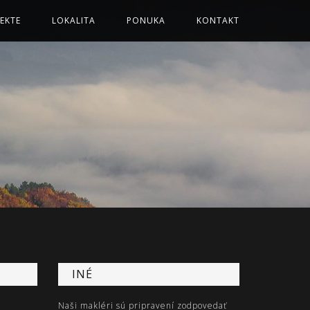
EKTE
LOKALITA
PONUKA
KONTAKT
INÉ
Naši makléri sú pripravení zodpovedať