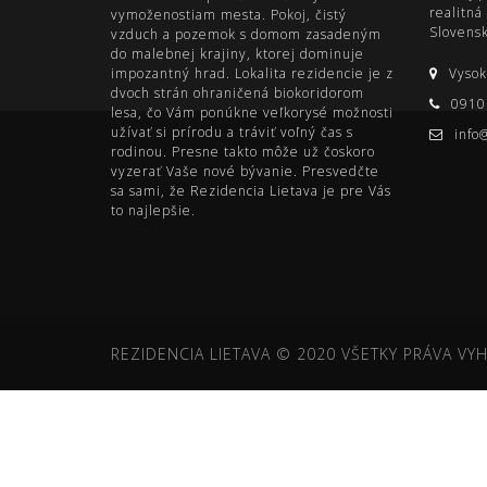
realitná
vymoženostiam mesta. Pokoj, čistý
Slovens
vzduch a pozemok s domom zasadeným
do malebnej krajiny, ktorej dominuje
impozantný hrad. Lokalita rezidencie je z
Vysok
dvoch strán ohraničená biokoridorom
0910
lesa, čo Vám ponúkne veľkorysé možnosti
užívať si prírodu a tráviť voľný čas s
info
rodinou. Presne takto môže už čoskoro
vyzerať Vaše nové bývanie. Presvedčte
sa sami, že Rezidencia Lietava je pre Vás
to najlepšie.
REZIDENCIA LIETAVA © 2020 VŠETKY PRÁVA VY