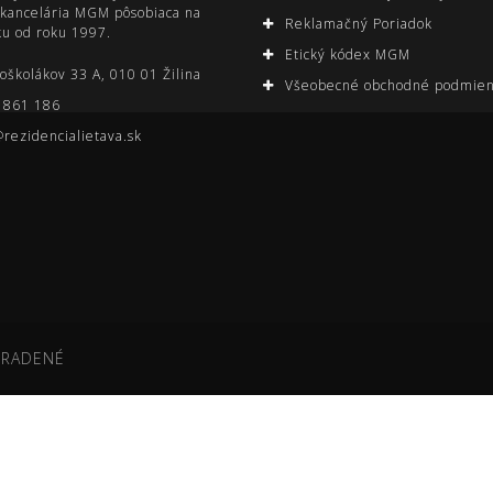
 kancelária MGM pôsobiaca na
Reklamačný Poriadok
ku od roku 1997.
Etický kódex MGM
oškolákov 33 A, 010 01 Žilina
Všeobecné obchodné podmie
 861 186
@rezidencialietava.sk
HRADENÉ