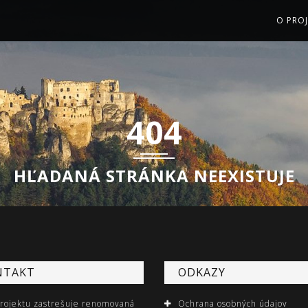
O PROJ
404
HĽADANÁ STRÁNKA NEEXISTUJE
NTAKT
ODKAZY
projektu zastrešuje renomovaná
Ochrana osobných údajov