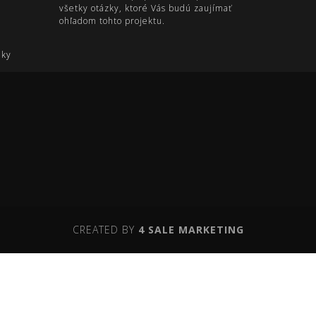
všetky otázky, ktoré Vás budú zaujímať
ohľadom tohto projektu.
nky
CREATED BY
4 SALE MARKETING