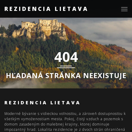
REZIDENCIA LIETAVA
Togg
navig
404
HĽADANÁ STRÁNKA NEEXISTUJE
REZIDENCIA LIETAVA
Moderné bývanie s vidieckou voľnosťou, a zároveň dostupnosťou k
všetkým vymoženostiam mesta. Pokoj, čistý vzduch a pozemok s
domom zasadeným do malebnej krajiny, ktorej dominuje
impozantný hrad. Lokalita rezidencie je z dvoch strán ohraničená