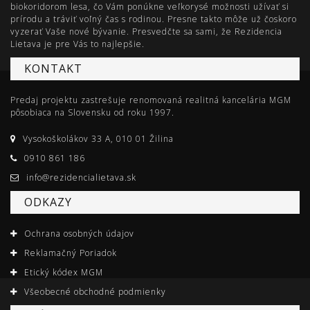
biokoridorom lesa, čo Vám ponúkne veľkorysé možnosti užívať si
prírodu a tráviť voľný čas s rodinou. Presne takto môže už čoskoro
vyzerať Vaše nové bývanie. Presvedčte sa sami, že Rezidencia
Lietava je pre Vás to najlepšie.
KONTAKT
Predaj projektu zastrešuje renomovaná realitná kancelária MGM
pôsobiaca na Slovensku od roku 1997.
Vysokoškolákov 33 A, 010 01 Žilina
0910 861 186
info@rezidencialietava.sk
ODKAZY
Ochrana osobných údajov
Reklamačný Poriadok
Etický kódex MGM
Všeobecné obchodné podmienky