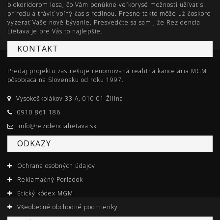
biokoridorom lesa, čo Vám ponúkne veľkorysé možnosti užívať si
prírodu a tráviť voľný čas s rodinou. Presne takto môže už čoskoro
vyzerať Vaše nové bývanie. Presvedčte sa sami, že Rezidencia
Lietava je pre Vás to najlepšie.
KONTAKT
Predaj projektu zastrešuje renomovaná realitná kancelária MGM
pôsobiaca na Slovensku od roku 1997.
Vysokoškolákov 33 A, 010 01 Žilina
0910 861 186
info@rezidencialietava.sk
ODKAZY
Ochrana osobných údajov
Reklamačný Poriadok
Etický kódex MGM
Všeobecné obchodné podmienky