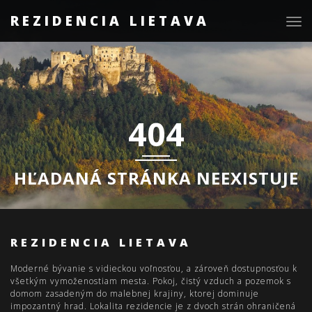
REZIDENCIA LIETAVA
Togg
navig
404
HĽADANÁ STRÁNKA NEEXISTUJE
REZIDENCIA LIETAVA
Moderné bývanie s vidieckou voľnosťou, a zároveň dostupnosťou k
všetkým vymoženostiam mesta. Pokoj, čistý vzduch a pozemok s
domom zasadeným do malebnej krajiny, ktorej dominuje
impozantný hrad. Lokalita rezidencie je z dvoch strán ohraničená