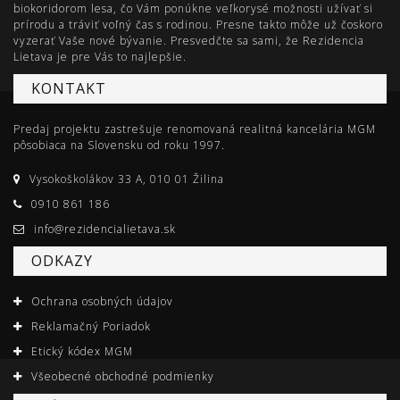
biokoridorom lesa, čo Vám ponúkne veľkorysé možnosti užívať si
prírodu a tráviť voľný čas s rodinou. Presne takto môže už čoskoro
vyzerať Vaše nové bývanie. Presvedčte sa sami, že Rezidencia
Lietava je pre Vás to najlepšie.
KONTAKT
Predaj projektu zastrešuje renomovaná realitná kancelária MGM
pôsobiaca na Slovensku od roku 1997.
Vysokoškolákov 33 A, 010 01 Žilina
0910 861 186
info@rezidencialietava.sk
ODKAZY
Ochrana osobných údajov
Reklamačný Poriadok
Etický kódex MGM
Všeobecné obchodné podmienky