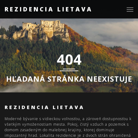
REZIDENCIA LIETAVA
Togg
navig
404
HĽADANÁ STRÁNKA NEEXISTUJE
REZIDENCIA LIETAVA
Moderné bývanie s vidieckou voľnosťou, a zároveň dostupnosťou k
všetkým vymoženostiam mesta. Pokoj, čistý vzduch a pozemok s
domom zasadeným do malebnej krajiny, ktorej dominuje
impozantný hrad. Lokalita rezidencie je z dvoch strán ohraničená