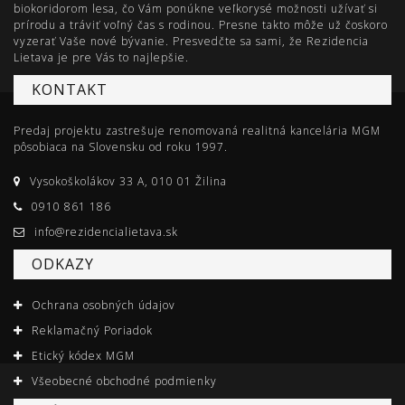
biokoridorom lesa, čo Vám ponúkne veľkorysé možnosti užívať si
prírodu a tráviť voľný čas s rodinou. Presne takto môže už čoskoro
vyzerať Vaše nové bývanie. Presvedčte sa sami, že Rezidencia
Lietava je pre Vás to najlepšie.
KONTAKT
Predaj projektu zastrešuje renomovaná realitná kancelária MGM
pôsobiaca na Slovensku od roku 1997.
Vysokoškolákov 33 A, 010 01 Žilina
0910 861 186
info@rezidencialietava.sk
ODKAZY
Ochrana osobných údajov
Reklamačný Poriadok
Etický kódex MGM
Všeobecné obchodné podmienky