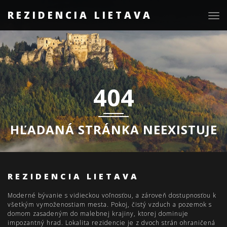
REZIDENCIA LIETAVA
Togg
navig
404
HĽADANÁ STRÁNKA NEEXISTUJE
REZIDENCIA LIETAVA
Moderné bývanie s vidieckou voľnosťou, a zároveň dostupnosťou k
všetkým vymoženostiam mesta. Pokoj, čistý vzduch a pozemok s
domom zasadeným do malebnej krajiny, ktorej dominuje
impozantný hrad. Lokalita rezidencie je z dvoch strán ohraničená